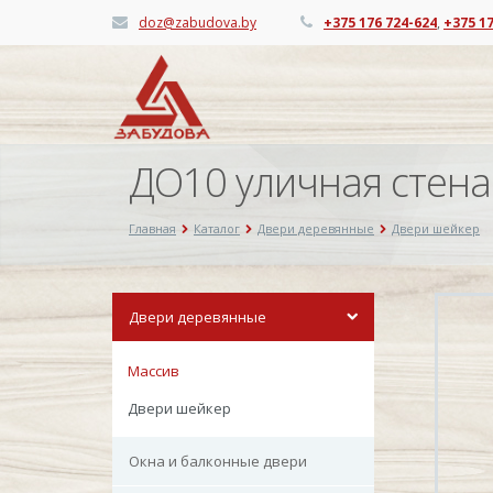
doz@zabudova.by
+375 176 724-624
,
+375 1
ДО10 уличная стена
Главная
Каталог
Двери деревянные
Двери шейкер
Двери деревянные
Массив
Двери шейкер
Окна и балконные двери