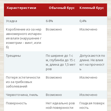
Характеристики
Обычный брус
Клееный брус
Усадка
6-8%
0,4%
Коробление из-за нер
Возможно
Исключено
авномерного испарен
ия влаги (нарушение г
еометрии – винт, изги
б)
Трещины
По ширине до 1 с
Допускаются по
м, глубин6а до 15 с
длине. Не влия
м, длина до 1,5 мет
ют на прочност
ров
ь
Потеря эстетичности
Возможно
Исключено
из-за грибковых
заболеваний
Червоточина, гниль
Возможно
Исключено
Поверхность
Нет идеально ров
Гладкая поверх
ной поверхности
ность