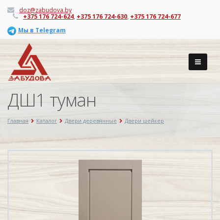
doz@zabudova.by
+375 176 724-624
,
+375 176 724-630
,
+375 176 724-677
Мы в Telegram
ДШ1 туман
Главная
Каталог
Двери деревянные
Двери шейкер