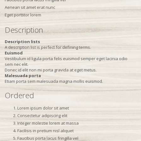
Aenean sit amet erat nunc
Eget porttitor lorem
Description
Description lists
A description list is perfect for defining terms.
Euismod
Vestibulum id ligula porta felis euismod semper eget lacinia odio
sem nec elit.
Donec id elit non mi porta gravida at eget metus.
Malesuada porta
Etiam porta sem malesuada magna mollis euismod.
Ordered
Lorem ipsum dolor sit amet
Consectetur adipiscing elit
Integer molestie lorem at massa
Facilisis in pretium nisl aliquet
Faucibus porta lacus fringilla vel