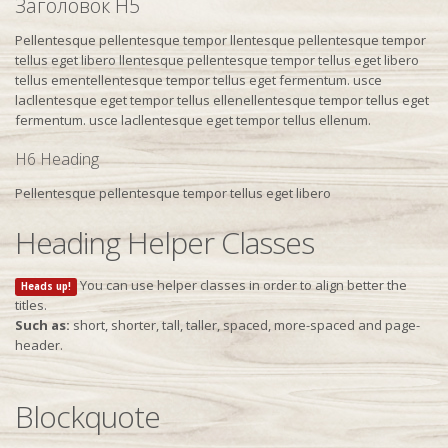
Заголовок H5
Pellentesque pellentesque tempor llentesque pellentesque tempor
tellus eget libero llentesque pellentesque tempor tellus eget libero
tellus ementellentesque tempor tellus eget fermentum. usce
lacllentesque eget tempor tellus ellenellentesque tempor tellus eget
fermentum. usce lacllentesque eget tempor tellus ellenum.
H6 Heading
Pellentesque pellentesque tempor tellus eget libero
Heading Helper Classes
You can use helper classes in order to align better the
Heads up!
titles.
Such as:
short, shorter, tall, taller, spaced, more-spaced and page-
header.
Blockquote