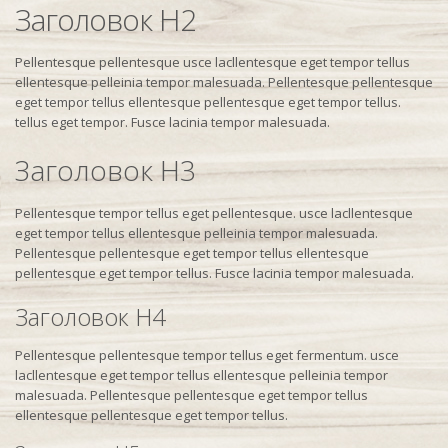
Заголовок H2
Pellentesque pellentesque usce lacllentesque eget tempor tellus
ellentesque pelleinia tempor malesuada. Pellentesque pellentesque
eget tempor tellus ellentesque pellentesque eget tempor tellus.
tellus eget tempor. Fusce lacinia tempor malesuada.
Заголовок H3
Pellentesque tempor tellus eget pellentesque. usce lacllentesque
eget tempor tellus ellentesque pelleinia tempor malesuada.
Pellentesque pellentesque eget tempor tellus ellentesque
pellentesque eget tempor tellus. Fusce lacinia tempor malesuada.
Заголовок H4
Pellentesque pellentesque tempor tellus eget fermentum. usce
lacllentesque eget tempor tellus ellentesque pelleinia tempor
malesuada. Pellentesque pellentesque eget tempor tellus
ellentesque pellentesque eget tempor tellus.